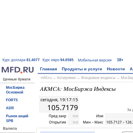
18+
Курс доллара
Курс евро
Мобильная версия
81.4077
94.0585
Главная
Продукты и услуги
Новости
А
mfd.ru
→
Котировки
→
Фондовые индексы
→
МосБи
Ценные бумаги
AKMCA: МосБиржа Индексы
МосБиржа
Основной
сегодня, 19:17:15
FORTS
105.7179
ADR
За 
Пред закр
Изм
N/A
Рынок акций
SPB
Открытие
Мин – Макс
105.7127 – 126
N/A
Валюта