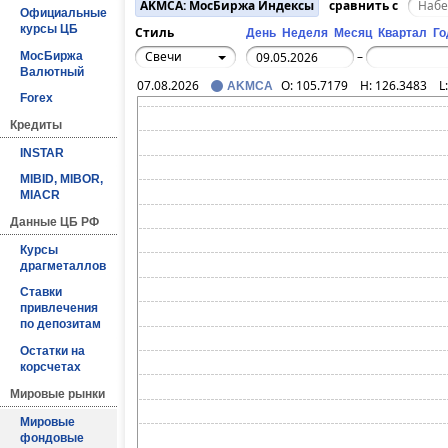
AKMCA: МосБиржа Индексы
сравнить с
Официальные
курсы ЦБ
Стиль
День
Неделя
Месяц
Квартал
Го
Свечи
МосБиржа
–
Валютный
07.08.2026
O:
105.7179
H:
126.3483
L
AKMCA
Forex
Кредиты
INSTAR
MIBID, MIBOR,
MIACR
Данные ЦБ РФ
Курсы
драгметаллов
Ставки
привлечения
по депозитам
Остатки на
корсчетах
Мировые рынки
Мировые
фондовые