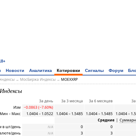
18+
и
Новости
Аналитика
Котировки
Сигналы
Форум
Бло
индексы
→
МосБиржа Индексы
→
MOEXXRP
Индексы
За день
За 3 месяца
За 6 месяцев
За
Изм
−0.0863 (−7.60%)
Мин – Макс
1.0404 – 1.0522
1.0404 – 1.5485
1.0404 – 1.5485
1.0404 – 1.
Средние
|
Суммар
 в шт/день
0
0
N/A
алюте/день
3
3
N/A