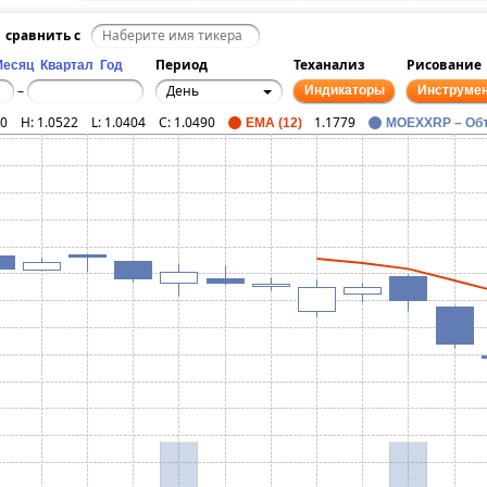
сравнить с
Период
Теханализ
Рисование
Месяц
Квартал
Год
День
–
Индикаторы
Инструме
90
H:
1.0522
L:
1.0404
C:
1.0490
1.1779
EMA (12)
MOEXXRP – Об