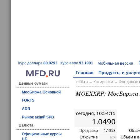
Курс доллара
Курс евро
Мобильная версия
80.9293
93.1901
Главная
Продукты и услуг
mfd.ru
→
Котировки
→
Фондовые 
Ценные бумаги
MOEXXRP: МосБиржа 
МосБиржа Основной
FORTS
ADR
сегодня, 10:54:15
Рынок акций SPB
1.0490
Валюта
Пред закр
1.1353
Объём
Официальные курсы
Открытие
Объём в в
N/A
ЦБ