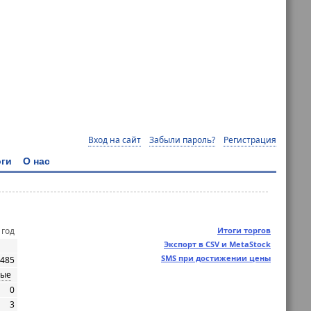
Вход на сайт
Забыли пароль?
Регистрация
ги
О нас
 год
Итоги торгов
Экспорт в CSV и MetaStock
SMS при достижении цены
5485
ные
0
3