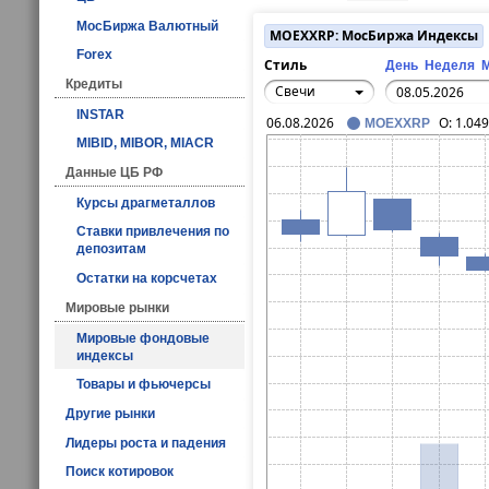
МосБиржа Валютный
MOEXXRP: МосБиржа Индексы
Forex
Стиль
День
Неделя
Кредиты
Свечи
INSTAR
06.08.2026
O:
1.04
MOEXXRP
MIBID, MIBOR, MIACR
Данные ЦБ РФ
Курсы драгметаллов
Ставки привлечения по
депозитам
Остатки на корсчетах
Мировые рынки
Мировые фондовые
индексы
Товары и фьючерсы
Другие рынки
Лидеры роста и падения
Поиск котировок