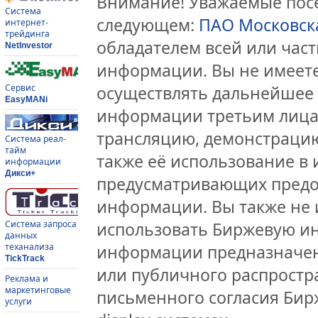
Внимание! Уважаемые посе
Система
следующем:
ПАО Московск
интернет-
трейдинга
обладателем всей или час
NetInvestor
информации. Вы не имеете
Сервис
осуществлять дальнейшее
EasyMANi
информации третьим лицам
трансляцию, демонстрацию
Система реал-
тайм
также её использование в 
информации
Дикси+
предусматривающих предо
информации. Вы также не 
Система запроса
использовать Биржевую и
данных
теханализа
информации предназначен
TickTrack
или публичного распростра
Реклама и
маркетинговые
письменного согласия Бир
услуги