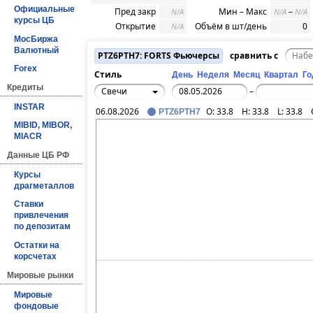
Официальные
Пред закр
Мин – Макс
–
N/A
N/A
N/A
курсы ЦБ
Открытие
Объём в шт/день
0
N/A
МосБиржа
Валютный
PTZ6PTH7: FORTS Фьючерсы
сравнить с
Forex
Стиль
День
Неделя
Месяц
Квартал
Го
Кредиты
Свечи
–
INSTAR
06.08.2026
O:
33.8
H:
33.8
L:
33.8
PTZ6PTH7
MIBID, MIBOR,
MIACR
Данные ЦБ РФ
Курсы
драгметаллов
Ставки
привлечения
по депозитам
Остатки на
корсчетах
Мировые рынки
Мировые
фондовые