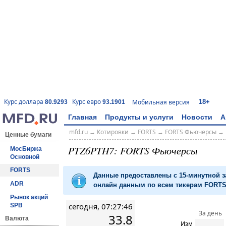
18+
Курс доллара
Курс евро
Мобильная версия
80.9293
93.1901
Главная
Продукты и услуги
Новости
А
mfd.ru
→
Котировки
→
FORTS
→
FORTS Фьючерсы
→
Ценные бумаги
PTZ6PTH7: FORTS Фьючерсы
МосБиржа
Основной
FORTS
Данные предоставлены с 15-минутной 
ADR
онлайн данным по всем тикерам FORTS 
Рынок акций
сегодня, 07:27:46
SPB
За день
33.8
Валюта
Изм