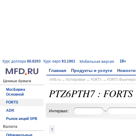
18+
Курс доллара
Курс евро
Мобильная версия
80.9293
93.1901
Главная
Продукты и услуги
Новости
mfd.ru
→
Котировки
→
FORTS
→
FORTS Фьючерс
Ценные бумаги
PTZ6PTH7 : FORTS
МосБиржа
Основной
FORTS
–
Интервал:
ADR
Рынок акций SPB
Валюта
1
Официальные