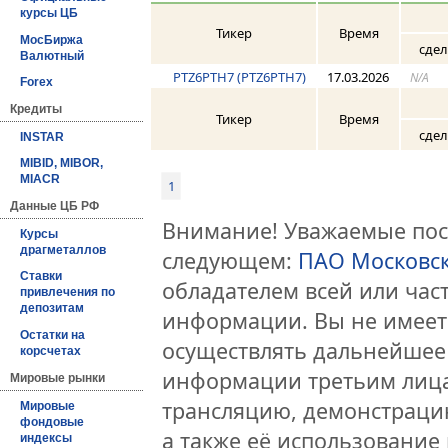
курсы ЦБ
Тикер
Время
МосБиржа
сде
Валютный
PTZ6PTH7 (PTZ6PTH7)
17.03.2026
N/A
Forex
Кредиты
Тикер
Время
сде
INSTAR
MIBID, MIBOR,
MIACR
1
Данные ЦБ РФ
Внимание! Уважаемые посе
Курсы
драгметаллов
следующем:
ПАО Московс
Ставки
обладателем всей или час
привлечения по
депозитам
информации. Вы не имеет
Остатки на
осуществлять дальнейшее
корсчетах
информации третьим лица
Мировые рынки
трансляцию, демонстраци
Мировые
фондовые
а также её использование 
индексы