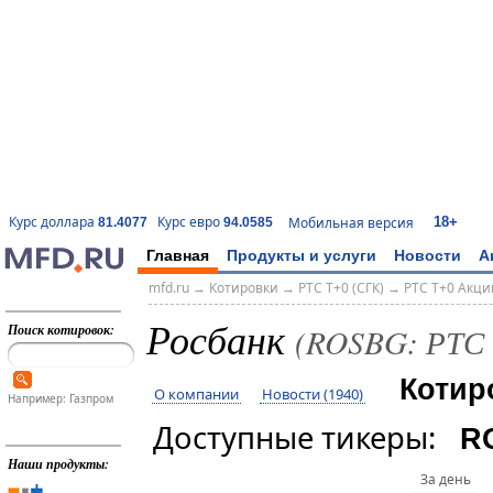
18+
Курс доллара
Курс евро
Мобильная версия
81.4077
94.0585
Главная
Продукты и услуги
Новости
А
mfd.ru
→
Котировки
→
РТС T+0 (СГК)
→
РТС T+0 Акци
Росбанк
Поиск котировок:
(ROSBG: РТС 
Котир
О компании
Новости (1940)
Например: Газпром
Доступные тикеры:
R
Наши продукты:
За день