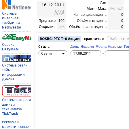
Изм
16.12.2011
Мин – Макс
–
N/A
N/A
N/A
Система
Кол-во сделок/день
0
интернет-
Пред закр
100
Объём в шт/день
0
трейдинга
Открытие
Объём в валюте/день
0
N/A
NetInvestor
ROSBG: РТС T+0 Акции
сравнить с
Сервис
Стиль
День
Неделя
Месяц
Квартал
Го
EasyMANi
Свечи
–
Система реал-
тайм
информации
Дикси+
Система запроса
данных
теханализа
TickTrack
Реклама и
маркетинговые