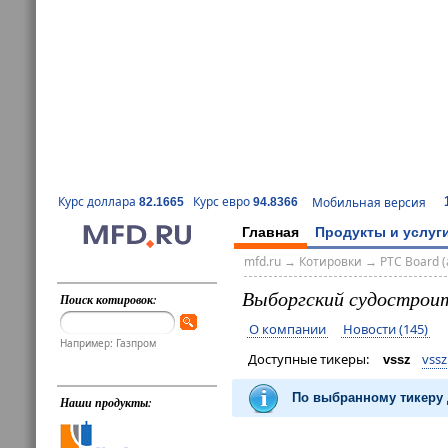
Курс доллара
Курс евро
Мобильная версия
82.1665
94.8366
Главная
Продукты и услуг
mfd.ru
→
Котировки
→
РТС Board (
Выборгский судострои
Поиск котировок:
О компании
Новости (145)
Например: Газпром
Доступные тикеры:
vssz
vssz
По выбранному тикеру 
Наши продукты: