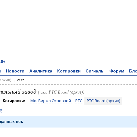
18+
и
Новости
Аналитика
Котировки
Сигналы
Форум
Бло
архив)
→
vssz
тельный завод
(vssz: РТС Board (архив))
МосБиржа Основной
РТС
РТС Board (архив)
Котировки:
p
данных нет.