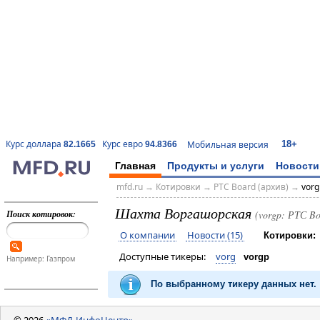
18+
Курс доллара
Курс евро
Мобильная версия
82.1665
94.8366
Главная
Продукты и услуги
Новости
mfd.ru
→
Котировки
→
РТС Board (архив)
→
vorg
Шахта Воргашорская
Поиск котировок:
(vorgp: РТС Bo
О компании
Новости (15)
Котировки:
Доступные тикеры:
vorg
vorgp
Например: Газпром
По выбранному тикеру данных нет.
© 2026
«МФД-ИнфоЦентр»