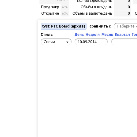
Кол-во сделок/день
0
Пред закр
Объём в шт/день
0
N/A
Открытие
Объём в валюте/день
0
О
N/A
tvst: РТС Board (архив)
сравнить с
Стиль
День
Неделя
Месяц
Квартал
Го
Свечи
–