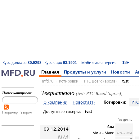
18+
Курс доллара
Курс евро
Мобильная версия
80.9293
93.1901
Главная
Продукты и услуги
Новости
А
mfd.ru
→
Котировки
→
РТС Board (архив)
→
tvst
Тверьстекло
Поиск котировок:
(tvst: РТС Board (архив))
О компании
Новости (1)
РТС
Котировки:
Доступные тикеры:
tvst
Например: Газпром
За день
Изм
09.12.2014
Мин – Макс
–
N/A
N/A
N/A