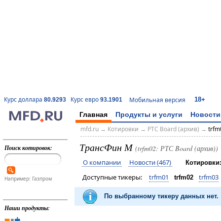
18+
Курс доллара
Курс евро
Мобильная версия
80.9293
93.1901
Главная
Продукты и услуги
Новости
mfd.ru
→
Котировки
→
РТС Board (архив)
→
trfm
ТрансФин М
Поиск котировок:
(trfm02: РТС Board (архив))
О компании
Новости (467)
Котировки
Доступные тикеры:
trfm01
trfm03
trfm02
Например: Газпром
По выбранному тикеру данных нет.
Наши продукты: