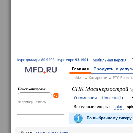
Курс доллара
Курс евро
Мобильная версия
80.9293
93.1901
Главная
Продукты и услуг
mfd.ru
→
Котировки
→
РТС Board (
СПК Мосэнергострой
Поиск котировок:
(
О компании
Новости (1)
Например: Газпром
Доступные тикеры:
spkm
sp
По выбранному тикеру 
© 2026
«МФД-ИнфоЦентр»