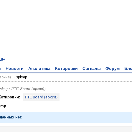
18+
и
Новости
Аналитика
Котировки
Сигналы
Форум
Бло
архив)
→
spkmp
spkmp: РТС Board (архив))
РТС Board (архив)
Котировки:
kmp
данных нет.