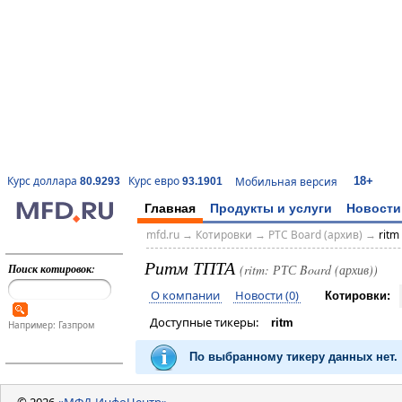
18+
Курс доллара
Курс евро
Мобильная версия
80.9293
93.1901
Главная
Продукты и услуги
Новости
mfd.ru
→
Котировки
→
РТС Board (архив)
→
ritm
Ритм ТПТА
Поиск котировок:
(ritm: РТС Board (архив))
О компании
Новости (0)
Котировки:
Доступные тикеры:
ritm
Например: Газпром
По выбранному тикеру данных нет.
© 2026
«МФД-ИнфоЦентр»