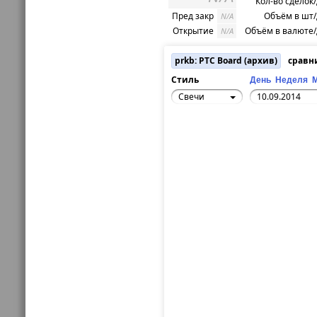
Кол-во сделок
Пред закр
Объём в шт
N/A
Открытие
Объём в валюте
N/A
prkb: РТС Board (архив)
сравн
Стиль
День
Неделя
Свечи