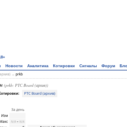
18+
и
Новости
Аналитика
Котировки
Сигналы
Форум
Бло
архив)
→
prkb
он
(prkb: РТС Board (архив))
РТС Board (архив)
Котировки:
За день
Изм
 Макс
–
N/A
N/A