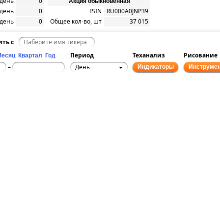
/день
0
Акция обыкновенная
/день
0
ISIN
RU000A0JNP39
/день
0
Общее кол-во, шт
37 015
ить с
Период
Теханализ
Рисование
Месяц
Квартал
Год
День
–
Индикаторы
Инструме