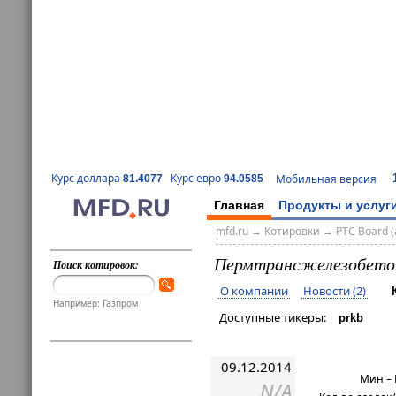
Курс доллара
Курс евро
Мобильная версия
81.4077
94.0585
Главная
Продукты и услуг
mfd.ru
→
Котировки
→
РТС Board (
Пермтрансжелезобет
Поиск котировок:
О компании
Новости (2)
Например: Газпром
Доступные тикеры:
prkb
09.12.2014
Мин –
N/A