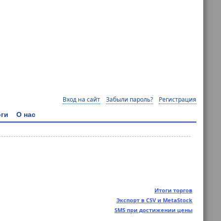
Вход на сайт
Забыли пароль?
Регистрация
ги
О нас
Итоги торгов
Экспорт в CSV и MetaStock
SMS при достижении цены