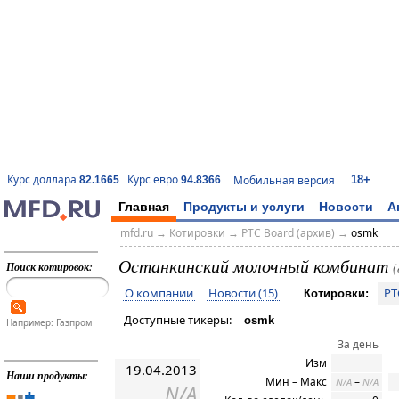
18+
Курс доллара
Курс евро
Мобильная версия
82.1665
94.8366
Главная
Продукты и услуги
Новости
А
mfd.ru
→
Котировки
→
РТС Board (архив)
→
osmk
Останкинский молочный комбинат
Поиск котировок:
(
О компании
Новости (15)
РТ
Котировки:
Доступные тикеры:
osmk
Например: Газпром
За день
Изм
19.04.2013
Наши продукты:
Мин – Макс
–
N/A
N/A
N/A