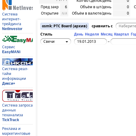
Кол-во сделок/день
0
Пред закр
6
Объём в шт/день
0
О
Открытие
Объём в валюте/день
0
N/A
Система
интернет-
трейдинга
osmk: РТС Board (архив)
сравнить с
NetInvestor
Стиль
День
Неделя
Месяц
Квартал
Го
Свечи
–
Сервис
EasyMANi
Система реал-
тайм
информации
Дикси+
Система запроса
данных
теханализа
TickTrack
Реклама и
маркетинговые