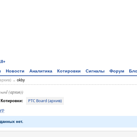
18+
и
Новости
Аналитика
Котировки
Сигналы
Форум
Бло
архив)
→
okby
oard (архив))
РТС Board (архив)
Котировки:
yp
данных нет.