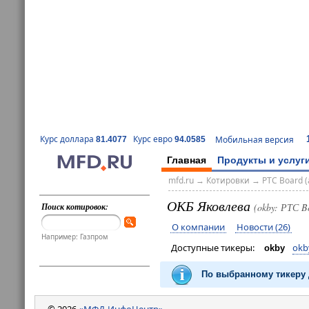
Курс доллара
Курс евро
Мобильная версия
81.4077
94.0585
Главная
Продукты и услуг
mfd.ru
→
Котировки
→
РТС Board (
ОКБ Яковлева
Поиск котировок:
(okby: РТС B
О компании
Новости (26)
Например: Газпром
Доступные тикеры:
okb
okby
По выбранному тикеру 
© 2026
«МФД-ИнфоЦентр»