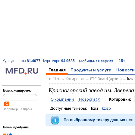
18+
Курс доллара
Курс евро
Мобильная версия
81.4077
94.0585
Главная
Продукты и услуги
Новости
mfd.ru
→
Котировки
→
РТС Board (архив)
→
kziz
Красногорский завод им. Зверев
Поиск котировок:
О компании
Новости (7)
Котировки:
Доступные тикеры:
kzizp
kziz
Например: Газпром
По выбранному тикеру данных нет.
Наши продукты: