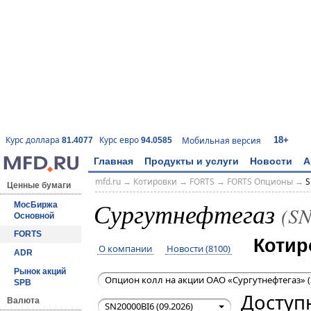
18+
Курс доллара
Курс евро
Мобильная версия
81.4077
94.0585
Главная
Продукты и услуги
Новости
А
mfd.ru
→
Котировки
→
FORTS
→
FORTS Опционы
→
S
Ценные бумаги
Сургутнефтегаз
МосБиржа
(S
Основной
FORTS
Котир
О компании
Новости (8100)
ADR
Рынок акций
Опцион колл на акции ОАО «Сургутнефтегаз» (
SPB
Доступ
Валюта
SN20000BI6 (09.2026)