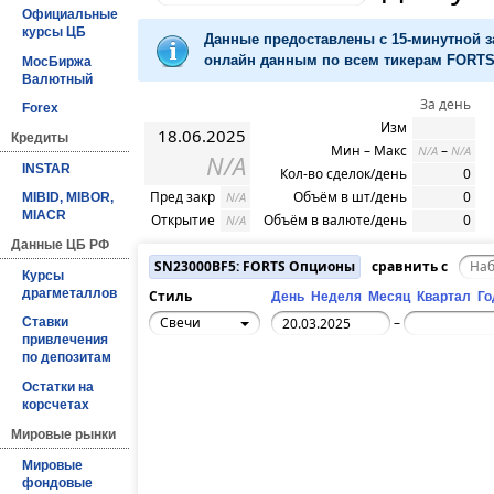
Официальные
курсы ЦБ
Данные предоставлены с 15-минутной 
онлайн данным по всем тикерам FORTS 
МосБиржа
Валютный
За день
Forex
Изм
18.06.2025
Кредиты
Мин – Макс
–
N/A
N/A
N/A
INSTAR
Кол-во сделок/день
0
Пред закр
Объём в шт/день
0
N/A
MIBID, MIBOR,
MIACR
Открытие
Объём в валюте/день
0
N/A
Данные ЦБ РФ
SN23000BF5: FORTS Опционы
сравнить с
Курсы
драгметаллов
Стиль
День
Неделя
Месяц
Квартал
Го
Свечи
–
Ставки
привлечения
по депозитам
Остатки на
корсчетах
Мировые рынки
Мировые
фондовые