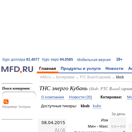
18+
Курс доллара
Курс евро
Мобильная версия
81.4077
94.0585
Главная
Продукты и услуги
Новости
А
mfd.ru
→
Котировки
→
РТС Board (архив)
→
kbsb
ТНС энерго Кубань
Поиск котировок:
(kbsb: РТС Board (архив
О компании
Новости (35)
Мо
Котировки:
Доступные тикеры:
kubc
kbsb
Например: Газпром
За день
Изм
08.04.2015
Мин – Макс
–
N/A
N/A
N/A