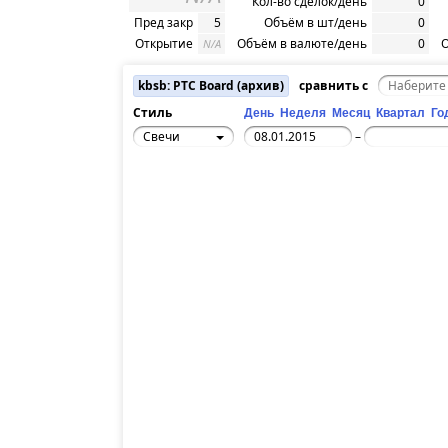
Кол-во сделок/день
0
Пред закр
5
Объём в шт/день
0
Открытие
Объём в валюте/день
0
О
N/A
kbsb: РТС Board (архив)
сравнить с
Стиль
День
Неделя
Месяц
Квартал
Го
Свечи
–