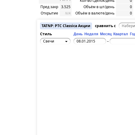
Кол-во сделок/день
0
Пред закр
3.525
Объём в шт/день
0
Открытие
Объём в валюте/день
0
N/A
TATNP: РТС Classica Акции
сравнить с
Стиль
День
Неделя
Месяц
Квартал
Го
Свечи
–