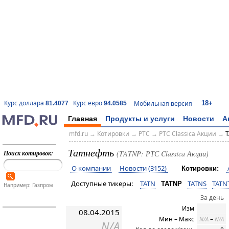
18+
Курс доллара
Курс евро
Мобильная версия
81.4077
94.0585
Главная
Продукты и услуги
Новости
А
mfd.ru
→
Котировки
→
РТС
→
РТС Classica Акции
→
T
Татнефть
Поиск котировок:
(TATNP: РТС Classica Акции)
О компании
Новости (3152)
Котировки:
Доступные тикеры:
TATN
TATNS
TATN
TATNP
Например: Газпром
За день
Изм
08.04.2015
Мин – Макс
–
N/A
N/A
N/A