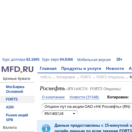
18+
Курс доллара
Курс евро
Мобильная версия
82.1665
94.8366
Главная
Продукты и услуги
Новости
А
mfd.ru
→
Котировки
→
FORTS
→
FORTS Опционы
→
R
Ценные бумаги
Роснефть
МосБиржа
(RN140CU8: FORTS Опционы)
Основной
О компании
Новости (31548)
Котировки:
FORTS
Опцион пут на акции ОАО «НК Роснефть» (RN)
ADR
RN140CU8
Рынок акций
SPB
Данные предоставлены с 15-минутной 
Валюта
онлайн данным по всем тикерам FORTS 