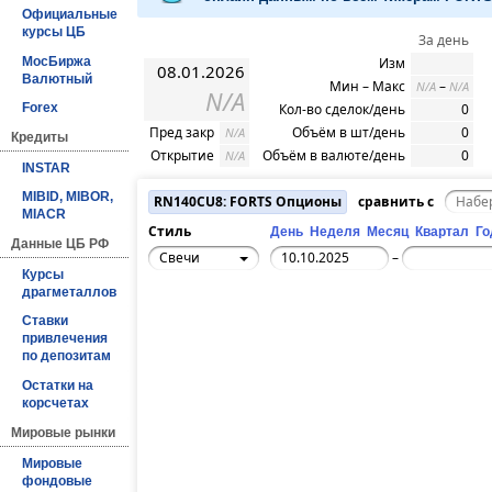
Официальные
курсы ЦБ
За день
МосБиржа
Изм
08.01.2026
Валютный
Мин – Макс
–
N/A
N/A
N/A
Кол-во сделок/день
0
Forex
Пред закр
Объём в шт/день
0
N/A
Кредиты
Открытие
Объём в валюте/день
0
N/A
INSTAR
MIBID, MIBOR,
RN140CU8: FORTS Опционы
сравнить с
MIACR
Стиль
День
Неделя
Месяц
Квартал
Го
Данные ЦБ РФ
Свечи
–
Курсы
драгметаллов
Ставки
привлечения
по депозитам
Остатки на
корсчетах
Мировые рынки
Мировые
фондовые