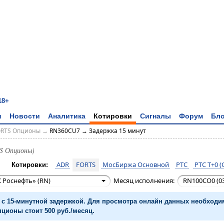
18+
и
Новости
Аналитика
Котировки
Сигналы
Форум
Бло
ORTS Опционы
→
RN360CU7 → Задержка 15 минут
S Опционы)
ADR
FORTS
МосБиржа Основной
РТС
РТС T+0 (
Котировки:
 Роснефть» (RN)
Месяц исполнения:
RN100CO0 (03
с 15-минутной задержкой. Для просмотра онлайн данных необход
ционы стоит 500 руб./месяц.