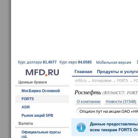
Курс доллара
Курс евро
Мобильная версия
81.4077
94.0585
Главная
Продукты и услуг
mfd.ru
→
Котировки
→
FORTS
→
F
Ценные бумаги
Роснефть
МосБиржа Основной
(RN360CU7: FORT
FORTS
О компании
Новости (31548)
ADR
Опцион пут на акции ОАО «НК
Рынок акций SPB
Валюта
Данные предоставлены 
всем тикерам FORTS Оп
Официальные курсы
ЦБ