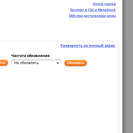
Итоги торгов
Экспорт в CSV и MetaStock
SMS при достижении цены
Развернуть на полный экран
Частота обновления
Не обновлять
нты
Обновить