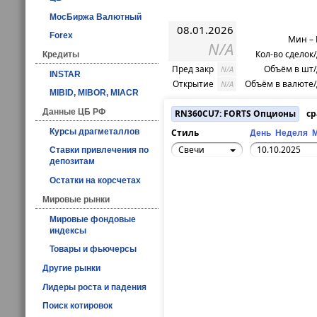
МосБиржа Валютный
08.01.2026
Forex
Мин –
N/A
Кол-во сделок
Кредиты
Пред закр
Объём в шт
N/A
INSTAR
Открытие
Объём в валюте
N/A
MIBID, MIBOR, MIACR
Данные ЦБ РФ
RN360CU7: FORTS Опционы
ср
Курсы драгметаллов
Стиль
День
Неделя
Свечи
Ставки привлечения по
депозитам
Остатки на корсчетах
Мировые рынки
Мировые фондовые
индексы
Товары и фьючерсы
Другие рынки
Лидеры роста и падения
Поиск котировок