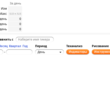
За день
Изм
 Макс
–
N/A
N/A
/день
0
/день
0
/день
0
авнить с
Период
Теханализ
Рисование
Месяц
Квартал
Год
День
–
Индикаторы
Инструме