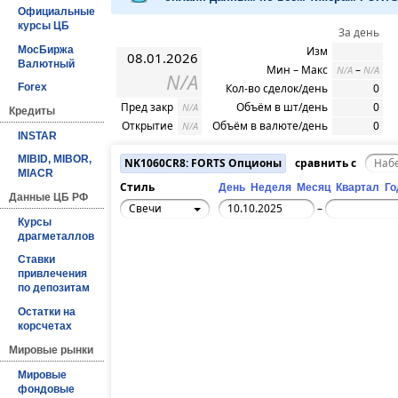
Официальные
курсы ЦБ
За день
МосБиржа
Изм
08.01.2026
Валютный
Мин – Макс
–
N/A
N/A
N/A
Кол-во сделок/день
0
Forex
Пред закр
Объём в шт/день
0
N/A
Кредиты
Открытие
Объём в валюте/день
0
N/A
INSTAR
MIBID, MIBOR,
NK1060CR8: FORTS Опционы
сравнить с
MIACR
Стиль
День
Неделя
Месяц
Квартал
Го
Данные ЦБ РФ
Свечи
–
Курсы
драгметаллов
Ставки
привлечения
по депозитам
Остатки на
корсчетах
Мировые рынки
Мировые
фондовые