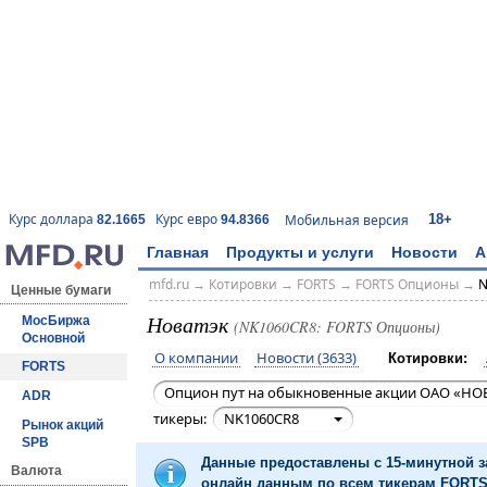
18+
Курс доллара
Курс евро
Мобильная версия
82.1665
94.8366
Главная
Продукты и услуги
Новости
А
mfd.ru
→
Котировки
→
FORTS
→
FORTS Опционы
→
N
Ценные бумаги
Новатэк
МосБиржа
(NK1060CR8: FORTS Опционы)
Основной
О компании
Новости (3633)
Котировки:
FORTS
Опцион пут на обыкновенные акции ОАО «НОВ
ADR
тикеры:
NK1060CR8
Рынок акций
SPB
Данные предоставлены с 15-минутной 
Валюта
онлайн данным по всем тикерам FORTS 