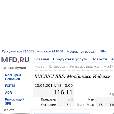
18+
Курс доллара
Курс евро
Мобильная версия
82.1665
94.8366
Главная
Продукты и услуги
Новости
А
mfd.ru
→
Котировки
→
Фондовые индексы
→
МосБи
Ценные бумаги
RUCBICPBB5: МосБиржа Индексы
МосБиржа
Основной
20.01.2014, 18:40:00
FORTS
116.11
ADR
За 
Пред закр
Изм
N/A
Рынок акций
SPB
Открытие
116.11
Мин – Макс
116.11 – 11
Валюта