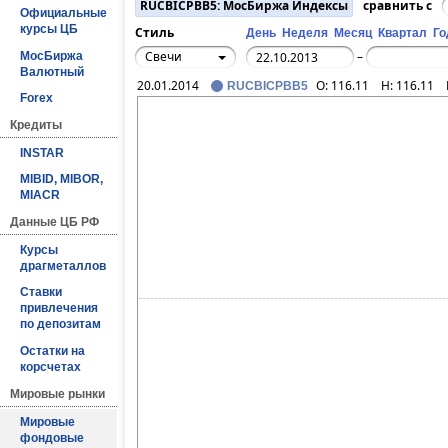
RUCBICPBB5: МосБиржа Индексы
сравнить с
Официальные
курсы ЦБ
Стиль
День
Неделя
Месяц
Квартал
Го
Свечи
МосБиржа
–
Валютный
20.01.2014
O:
116.11
H:
116.11
RUCBICPBB5
Forex
Кредиты
INSTAR
MIBID, MIBOR,
MIACR
Данные ЦБ РФ
Курсы
драгметаллов
Ставки
привлечения
по депозитам
Остатки на
корсчетах
Мировые рынки
Мировые
фондовые