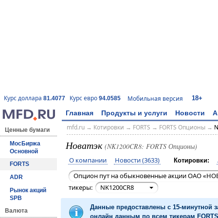
18+
Курс доллара
Курс евро
Мобильная версия
81.4077
94.0585
Главная
Продукты и услуги
Новости
А
mfd.ru
→
Котировки
→
FORTS
→
FORTS Опционы
→
N
Ценные бумаги
Новатэк
МосБиржа
(NK1200CR8: FORTS Опционы)
Основной
О компании
Новости (3633)
Котировки:
FORTS
Опцион пут на обыкновенные акции ОАО «НОВ
ADR
тикеры:
NK1200CR8
Рынок акций
SPB
Данные предоставлены с 15-минутной 
Валюта
онлайн данным по всем тикерам FORTS 