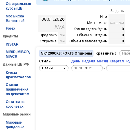
Официальные
курсы ЦБ
За день
МосБиржа
Изм
08.01.2026
Валютный
Мин – Макс
–
N/A
N/A
N/A
Кол-во сделок/день
0
Forex
Пред закр
Объём в шт/день
0
N/A
Кредиты
Открытие
Объём в валюте/день
0
N/A
INSTAR
MIBID, MIBOR,
NK1200CR8: FORTS Опционы
сравнить с
MIACR
Стиль
День
Неделя
Месяц
Квартал
Го
Данные ЦБ РФ
Свечи
–
Курсы
драгметаллов
Ставки
привлечения
по депозитам
Остатки на
корсчетах
Мировые рынки
Мировые
фондовые