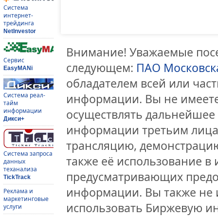
Система
интернет-
трейдинга
NetInvestor
Внимание! Уважаемые посе
Сервис
следующем:
ПАО Московск
EasyMANi
обладателем всей или час
Система реал-
информации. Вы не имеете
тайм
информации
осуществлять дальнейшее
Дикси+
информации третьим лицам
трансляцию, демонстрацию
Система запроса
также её использование в 
данных
теханализа
предусматривающих предо
TickTrack
информации. Вы также не 
Реклама и
маркетинговые
использовать Биржевую и
услуги