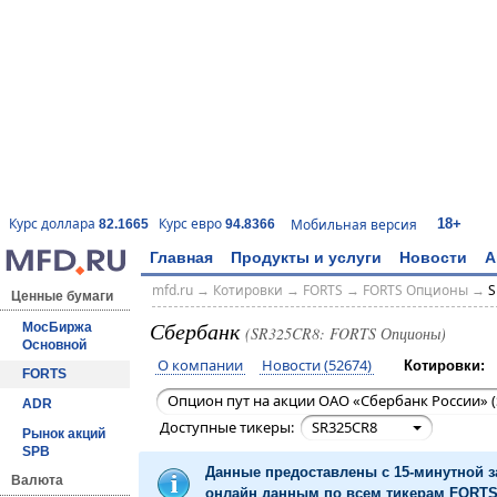
18+
Курс доллара
Курс евро
Мобильная версия
82.1665
94.8366
Главная
Продукты и услуги
Новости
А
mfd.ru
→
Котировки
→
FORTS
→
FORTS Опционы
→
S
Ценные бумаги
Сбербанк
МосБиржа
(SR325CR8: FORTS Опционы)
Основной
О компании
Новости (52674)
Котировки:
FORTS
Опцион пут на акции ОАО «Сбербанк России» (
ADR
Доступные тикеры:
SR325CR8
Рынок акций
SPB
Данные предоставлены с 15-минутной 
Валюта
онлайн данным по всем тикерам FORTS 