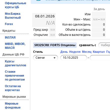
Официальные
курсы ЦБ
За день
МосБиржа
Изм
08.01.2026
Валютный
Мин – Макс
–
N/A
N/A
N/A
Кол-во сделок/день
0
Forex
Пред закр
Объём в шт/день
0
N/A
Кредиты
Открытие
Объём в валюте/день
0
N/A
INSTAR
MIBID, MIBOR,
SR325CR8: FORTS Опционы
сравнить с
MIACR
Стиль
День
Неделя
Месяц
Квартал
Го
Данные ЦБ РФ
Свечи
–
Курсы
драгметаллов
Ставки
привлечения
по депозитам
Остатки на
корсчетах
Мировые рынки
Мировые
фондовые