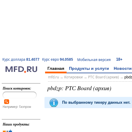
18+
Курс доллара
Курс евро
Мобильная версия
81.4077
94.0585
Главная
Продукты и услуги
Новости
mfd.ru
→
Котировки
→
РТС Board (архив)
→
pbd
pbdzp: РТС Board (архив)
Поиск котировок:
По выбранному тикеру данных нет.
Например: Газпром
Наши продукты: