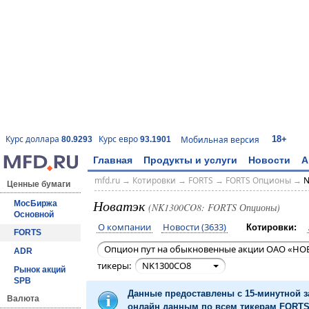
18+
Курс доллара
Курс евро
Мобильная версия
80.9293
93.1901
Главная
Продукты и услуги
Новости
А
mfd.ru
→
Котировки
→
FORTS
→
FORTS Опционы
→
N
Ценные бумаги
Новатэк
МосБиржа
(NK1300CO8: FORTS Опционы)
Основной
О компании
Новости (3633)
Котировки:
FORTS
Опцион пут на обыкновенные акции ОАО «НОВ
ADR
тикеры:
NK1300CO8
Рынок акций
SPB
Данные предоставлены с 15-минутной 
Валюта
онлайн данным по всем тикерам FORTS 