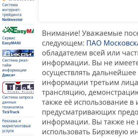
Система
интернет-
трейдинга
NetInvestor
Внимание! Уважаемые посе
Сервис
следующем:
ПАО Московск
EasyMANi
обладателем всей или час
Система реал-
информации. Вы не имеете
тайм
информации
осуществлять дальнейшее
Дикси+
информации третьим лицам
трансляцию, демонстрацию
Система запроса
также её использование в 
данных
теханализа
предусматривающих предо
TickTrack
информации. Вы также не 
Реклама и
маркетинговые
использовать Биржевую и
услуги