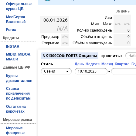
Официальные
курсы ЦБ
За день
МосБиржа
Изм
08.01.2026
Валютный
Мин – Макс
–
N/A
N/A
N/A
Кол-во сделок/день
0
Forex
Пред закр
Объём в шт/день
0
N/A
Кредиты
Открытие
Объём в валюте/день
0
N/A
INSTAR
MIBID, MIBOR,
NK1300CO8: FORTS Опционы
сравнить с
MIACR
Стиль
День
Неделя
Месяц
Квартал
Го
Данные ЦБ РФ
Свечи
–
Курсы
драгметаллов
Ставки
привлечения
по депозитам
Остатки на
корсчетах
Мировые рынки
Мировые
фондовые