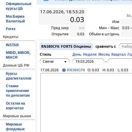
Официальные
курсы ЦБ
17.06.2026, 18:53:20
За
МосБиржа
0.03
Валютный
Изм
Пред закр
Мин – Макс
0.03 –
N/A
Forex
Открытие
0.03
Объём в шт/день
Кредиты
INSTAR
RN380CF6: FORTS Опционы
сравнить с
MIBID, MIBOR,
Стиль
День
Неделя
Месяц
Квартал
Го
MIACR
Свечи
–
Данные ЦБ РФ
17.06.2026
O:
0.03
H:
0.03
L:
0.03
RN380CF6
Курсы
драгметаллов
Ставки
привлечения
по депозитам
Остатки на
корсчетах
Мировые рынки
Мировые
фондовые