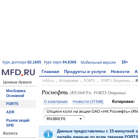
18+
Курс доллара
Курс евро
Мобильная версия
82.1665
94.8366
Главная
Продукты и услуги
Новости
А
mfd.ru
→
Котировки
→
FORTS
→
FORTS Опционы
→
R
Ценные бумаги
Роснефть
МосБиржа
(RN380CF6: FORTS Опционы)
Основной
О компании
Новости (31548)
Котировки:
FORTS
Опцион колл на акции ОАО «НК Роснефть» (RN
ADR
RN380CF6
Рынок акций
SPB
Данные предоставлены с 15-минутной 
Валюта
онлайн данным по всем тикерам FORTS 