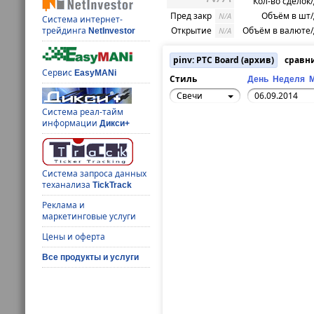
Кол-во сделок
Пред закр
Объём в шт
N/A
Система интернет-
Открытие
Объём в валюте
трейдинга
N/A
NetInvestor
pinv: РТС Board (архив)
сравн
Сервис
EasyMANi
Стиль
День
Неделя
Свечи
Система реал-тайм
информации
Дикси+
Система запроса данных
теханализа
TickTrack
Реклама и
маркетинговые услуги
Цены и оферта
Все продукты и услуги