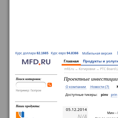
Курс доллара
Курс евро
Мобильная версия
82.1665
94.8366
Главная
Продукты и услуг
mfd.ru
→
Котировки
→
РТС Board (
Проектные инвестици
Поиск котировок:
О компании
Новости (7)
Например: Газпром
Доступные тикеры:
prin
pinv
Наши продукты:
05.12.2014
Мин –
N/A