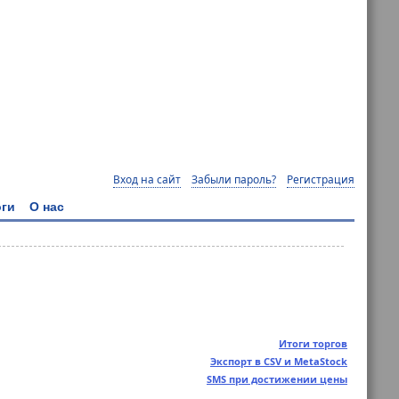
Вход на сайт
Забыли пароль?
Регистрация
ги
О нас
Итоги торгов
Экспорт в CSV и MetaStock
SMS при достижении цены