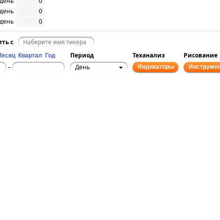
/день
0
/день
0
/день
0
ить с
Период
Теханализ
Рисование
Месяц
Квартал
Год
День
–
Индикаторы
Инструме