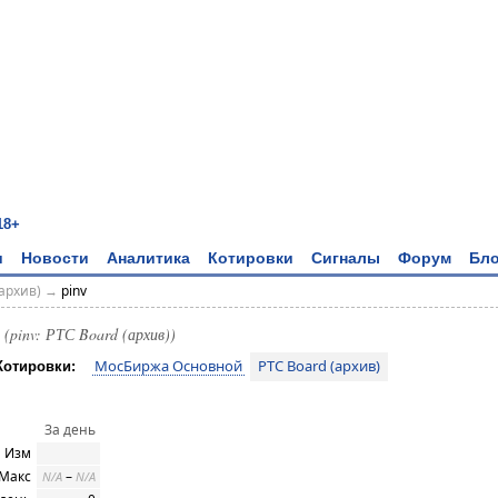
18+
и
Новости
Аналитика
Котировки
Сигналы
Форум
Бло
архив)
→
pinv
и
(pinv: РТС Board (архив))
МосБиржа Основной
РТС Board (архив)
Котировки:
За день
Изм
 Макс
–
N/A
N/A