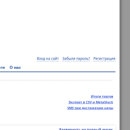
Вход на сайт
Забыли пароль?
Регистрация
ги
О нас
Итоги торгов
Экспорт в CSV и MetaStock
SMS при достижении цены
Развернуть на полный экран