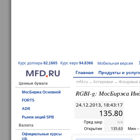
Курс доллара
Курс евро
Мобильная версия
82.1665
94.8366
Главная
Продукты и услуг
mfd.ru
→
Котировки
→
Фондовые 
Ценные бумаги
RGBI-g: МосБиржа Ин
МосБиржа Основной
FORTS
24.12.2013, 18:43:17
ADR
135.80
Рынок акций SPB
Пред закр
N/A
Валюта
Открытие
135.63
Мин –
Официальные курсы
ЦБ