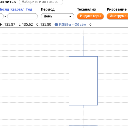
авнить с
Период
Теханализ
Рисование
Месяц
Квартал
Год
День
–
Индикаторы
Инструме
H:
135.87
L:
135.62
C:
135.80
0
RGBI-g – Объём