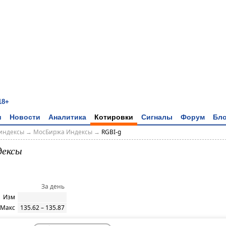
18+
и
Новости
Аналитика
Котировки
Сигналы
Форум
Бло
индексы
→
МосБиржа Индексы
→
RGBI-g
дексы
За день
Изм
 Макс
135.62 – 135.87