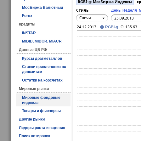
RGBI-g: МосБиржа Индексы
ср
МосБиржа Валютный
Стиль
День
Неделя
Forex
Свечи
Кредиты
24.12.2013
O:
135.63
RGBI-g
INSTAR
MIBID, MIBOR, MIACR
Данные ЦБ РФ
Курсы драгметаллов
Ставки привлечения по
депозитам
Остатки на корсчетах
Мировые рынки
Мировые фондовые
индексы
Товары и фьючерсы
Другие рынки
Лидеры роста и падения
Поиск котировок