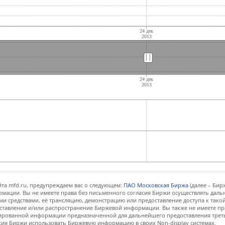
||
||
та mfd.ru, предупреждаем вас о следующем:
ПАО Московская Биржа
(далее – Бир
мации. Вы не имеете права без письменного согласия Биржи осуществлять дал
и средствами, её трансляцию, демонстрацию или предоставление доступа к тако
ставление и/или распространение Биржевой информации. Вы также не имеете пр
ованной информации предназначенной для дальнейшего предоставления третьи
сия Биржи использовать Биржевую информацию в своих Non-display системах.