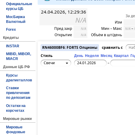
Официальные
курсы ЦБ
24.04.2026, 12:29:36
За д
МосБиржа
N/A
Валютный
Изм
Пред закр
Мин – Макс
–
N/A
N/A
Forex
Открытие
Объём в шт/день
N/A
Кредиты
INSTAR
RN46000BF6: FORTS Опционы
сравнить с
MIBID, MIBOR,
Стиль
День
Неделя
Месяц
Квартал
Го
MIACR
Свечи
–
Данные ЦБ РФ
Курсы
драгметаллов
Ставки
привлечения
по депозитам
Остатки на
корсчетах
Мировые рынки
Мировые
фондовые