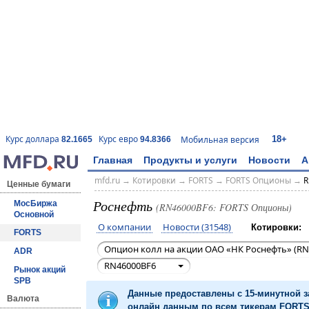
18+
Курс доллара
Курс евро
Мобильная версия
82.1665
94.8366
Главная
Продукты и услуги
Новости
А
mfd.ru
→
Котировки
→
FORTS
→
FORTS Опционы
→
R
Ценные бумаги
Роснефть
МосБиржа
(RN46000BF6: FORTS Опционы)
Основной
О компании
Новости (31548)
Котировки:
FORTS
Опцион колл на акции ОАО «НК Роснефть» (RN
ADR
RN46000BF6
Рынок акций
SPB
Данные предоставлены с 15-минутной 
Валюта
онлайн данным по всем тикерам FORTS 