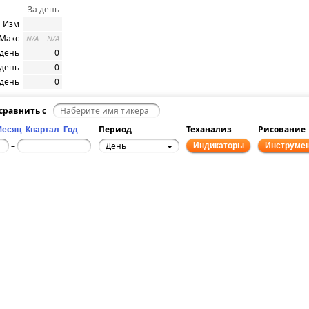
За день
Изм
 Макс
–
N/A
N/A
/день
0
/день
0
/день
0
сравнить с
Период
Теханализ
Рисование
Месяц
Квартал
Год
День
–
Индикаторы
Инструме