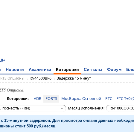
18+
и
Новости
Аналитика
Котировки
Сигналы
Форум
Бло
ORTS Опционы
→
RN44500BR6 → Задержка 15 минут
RTS Опционы)
ADR
FORTS
МосБиржа Основной
РТС
РТС T+0 (
Котировки:
 Роснефть» (RN)
Месяц исполнения:
RN100CO0 (03
с 15-минутной задержкой. Для просмотра онлайн данных необход
ционы стоит 500 руб./месяц.