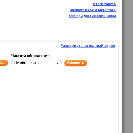
Итоги торгов
Экспорт в CSV и MetaStock
SMS при достижении цены
Развернуть на полный экран
Частота обновления
Не обновлять
нты
Обновить