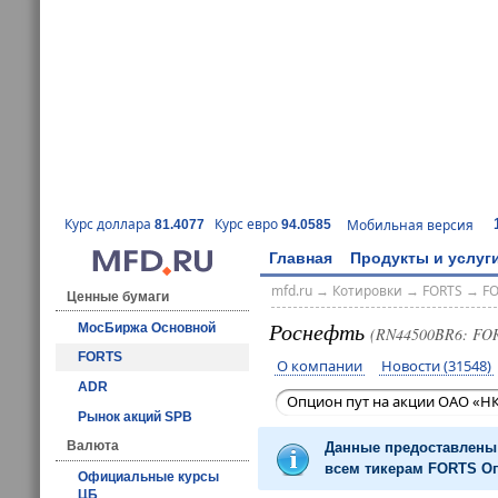
Курс доллара
Курс евро
Мобильная версия
81.4077
94.0585
Главная
Продукты и услуг
mfd.ru
→
Котировки
→
FORTS
→
F
Ценные бумаги
Роснефть
МосБиржа Основной
(RN44500BR6: FO
FORTS
О компании
Новости (31548)
ADR
Опцион пут на акции ОАО «НК
Рынок акций SPB
Валюта
Данные предоставлены 
всем тикерам FORTS Оп
Официальные курсы
ЦБ