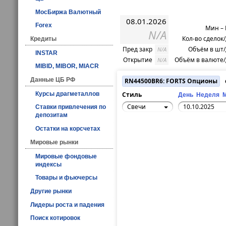
МосБиржа Валютный
08.01.2026
Forex
Мин –
N/A
Кол-во сделок
Кредиты
Пред закр
Объём в шт
N/A
INSTAR
Открытие
Объём в валюте
N/A
MIBID, MIBOR, MIACR
Данные ЦБ РФ
RN44500BR6: FORTS Опционы
Курсы драгметаллов
Стиль
День
Неделя
Свечи
Ставки привлечения по
депозитам
Остатки на корсчетах
Мировые рынки
Мировые фондовые
индексы
Товары и фьючерсы
Другие рынки
Лидеры роста и падения
Поиск котировок