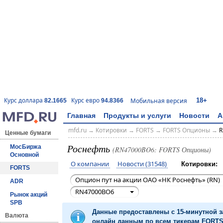
18+
Курс доллара
Курс евро
Мобильная версия
82.1665
94.8366
Главная
Продукты и услуги
Новости
А
mfd.ru
→
Котировки
→
FORTS
→
FORTS Опционы
→
R
Ценные бумаги
Роснефть
МосБиржа
(RN47000BO6: FORTS Опционы)
Основной
О компании
Новости (31548)
Котировки:
FORTS
Опцион пут на акции ОАО «НК Роснефть» (RN)
ADR
RN47000BO6
Рынок акций
SPB
Данные предоставлены с 15-минутной 
Валюта
онлайн данным по всем тикерам FORTS 