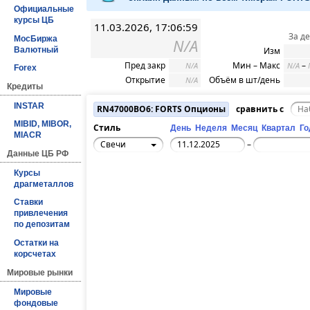
Официальные
курсы ЦБ
11.03.2026, 17:06:59
За д
МосБиржа
N/A
Валютный
Изм
Пред закр
Мин – Макс
–
N/A
N/A
Forex
Открытие
Объём в шт/день
N/A
Кредиты
INSTAR
RN47000BO6: FORTS Опционы
сравнить с
MIBID, MIBOR,
Стиль
День
Неделя
Месяц
Квартал
Го
MIACR
Свечи
–
Данные ЦБ РФ
Курсы
драгметаллов
Ставки
привлечения
по депозитам
Остатки на
корсчетах
Мировые рынки
Мировые
фондовые