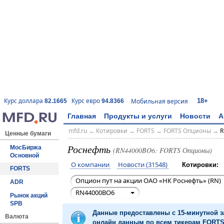
18+
Курс доллара
Курс евро
Мобильная версия
82.1665
94.8366
Главная
Продукты и услуги
Новости
А
mfd.ru
→
Котировки
→
FORTS
→
FORTS Опционы
→
R
Ценные бумаги
Роснефть
МосБиржа
(RN44000BO6: FORTS Опционы)
Основной
О компании
Новости (31548)
Котировки:
FORTS
Опцион пут на акции ОАО «НК Роснефть» (RN)
ADR
RN44000BO6
Рынок акций
SPB
Данные предоставлены с 15-минутной 
Валюта
онлайн данным по всем тикерам FORTS 