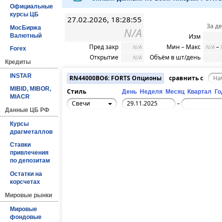
Официальные
курсы ЦБ
27.02.2026, 18:28:55
За д
МосБиржа
N/A
Валютный
Изм
Пред закр
Мин – Макс
–
N/A
N/A
Forex
Открытие
Объём в шт/день
N/A
Кредиты
INSTAR
RN44000BO6: FORTS Опционы
сравнить с
MIBID, MIBOR,
Стиль
День
Неделя
Месяц
Квартал
Го
MIACR
Свечи
–
Данные ЦБ РФ
Курсы
драгметаллов
Ставки
привлечения
по депозитам
Остатки на
корсчетах
Мировые рынки
Мировые
фондовые