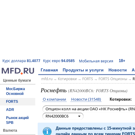
18+
Курс доллара
Курс евро
Мобильная версия
81.4077
94.0585
Главная
Продукты и услуги
Новости
А
mfd.ru
→
Котировки
→
FORTS
→
FORTS Опционы
→
R
Ценные бумаги
Роснефть
МосБиржа
(RN42000BC6: FORTS Опционы)
Основной
О компании
Новости (31548)
Котировки:
FORTS
Опцион колл на акции ОАО «НК Роснефть» (RN
ADR
RN42000BC6
Рынок акций
SPB
Данные предоставлены с 15-минутной 
Валюта
онлайн данным по всем тикерам FORTS 