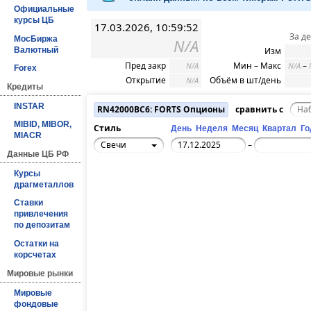
Официальные
курсы ЦБ
17.03.2026, 10:59:52
За д
МосБиржа
N/A
Валютный
Изм
Пред закр
Мин – Макс
–
N/A
N/A
Forex
Открытие
Объём в шт/день
N/A
Кредиты
INSTAR
RN42000BC6: FORTS Опционы
сравнить с
MIBID, MIBOR,
Стиль
День
Неделя
Месяц
Квартал
Го
MIACR
Свечи
–
Данные ЦБ РФ
Курсы
драгметаллов
Ставки
привлечения
по депозитам
Остатки на
корсчетах
Мировые рынки
Мировые
фондовые