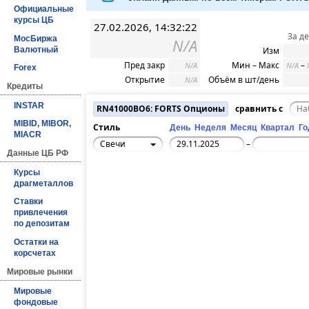
Официальные
курсы ЦБ
27.02.2026, 14:32:22
За д
МосБиржа
N/A
Валютный
Изм
Пред закр
Мин – Макс
–
N/A
N/A
Forex
Открытие
Объём в шт/день
N/A
Кредиты
INSTAR
RN41000BO6: FORTS Опционы
сравнить с
MIBID, MIBOR,
Стиль
День
Неделя
Месяц
Квартал
Го
MIACR
Свечи
–
Данные ЦБ РФ
Курсы
драгметаллов
Ставки
привлечения
по депозитам
Остатки на
корсчетах
Мировые рынки
Мировые
фондовые