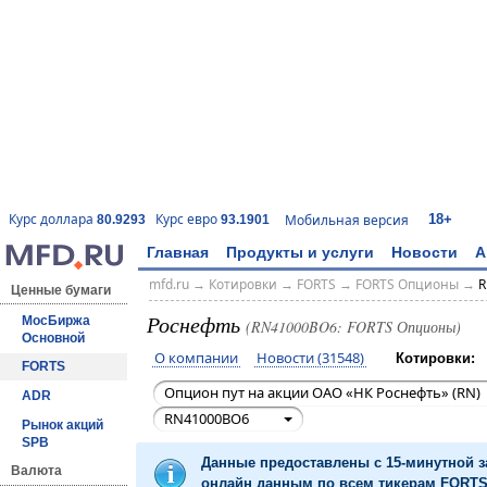
18+
Курс доллара
Курс евро
Мобильная версия
80.9293
93.1901
Главная
Продукты и услуги
Новости
А
mfd.ru
→
Котировки
→
FORTS
→
FORTS Опционы
→
R
Ценные бумаги
Роснефть
МосБиржа
(RN41000BO6: FORTS Опционы)
Основной
О компании
Новости (31548)
Котировки:
FORTS
Опцион пут на акции ОАО «НК Роснефть» (RN)
ADR
RN41000BO6
Рынок акций
SPB
Данные предоставлены с 15-минутной 
Валюта
онлайн данным по всем тикерам FORTS 