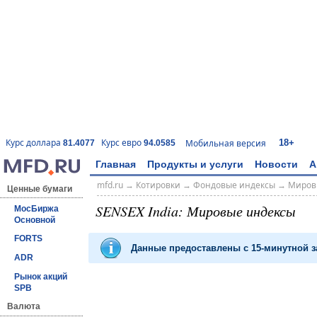
18+
Курс доллара
Курс евро
Мобильная версия
81.4077
94.0585
Главная
Продукты и услуги
Новости
А
mfd.ru
→
Котировки
→
Фондовые индексы
→
Миров
Ценные бумаги
SENSEX India: Мировые индексы
МосБиржа
Основной
FORTS
Данные предоставлены с 15-минутной
ADR
Рынок акций
SPB
Валюта