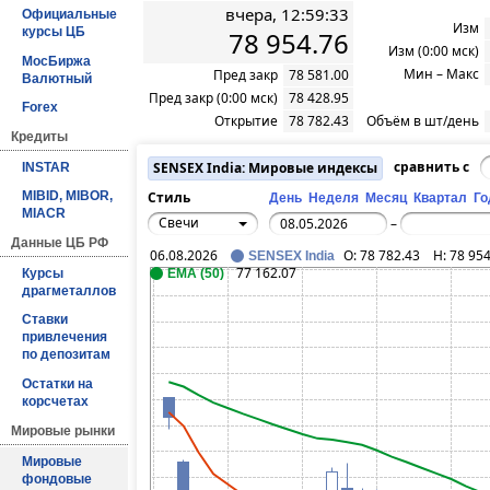
вчера, 12:59:33
Официальные
Изм
курсы ЦБ
78 954.76
Изм (0:00 мск)
МосБиржа
Мин – Макс
Пред закр
78 581.00
Валютный
Пред закр (0:00 мск)
78 428.95
Forex
Открытие
78 782.43
Объём в шт/день
Кредиты
SENSEX India: Мировые индексы
сравнить с
INSTAR
Стиль
MIBID, MIBOR,
День
Неделя
Месяц
Квартал
Го
MIACR
Свечи
–
Данные ЦБ РФ
06.08.2026
O:
78 782.43
H:
78 954
SENSEX India
77 162.07
EMA (50)
Курсы
драгметаллов
Ставки
привлечения
по депозитам
Остатки на
корсчетах
Мировые рынки
Мировые
фондовые