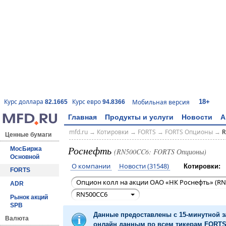
18+
Курс доллара
Курс евро
Мобильная версия
82.1665
94.8366
Главная
Продукты и услуги
Новости
А
mfd.ru
→
Котировки
→
FORTS
→
FORTS Опционы
→
R
Ценные бумаги
Роснефть
МосБиржа
(RN500CC6: FORTS Опционы)
Основной
О компании
Новости (31548)
Котировки:
FORTS
Опцион колл на акции ОАО «НК Роснефть» (RN
ADR
RN500CC6
Рынок акций
SPB
Данные предоставлены с 15-минутной 
Валюта
онлайн данным по всем тикерам FORTS 