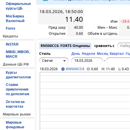
Официальные
курсы ЦБ
18.03.2026, 18:50:00
МосБиржа
11.40
Валютный
Изм
−28.6
Пред закр
40.00
Мин – Макс
0
Forex
Открытие
0.60
Объём в шт/день
Кредиты
INSTAR
RN500CC6: FORTS Опционы
сравнить с
MIBID, MIBOR,
Стиль
День
Неделя
Месяц
Квартал
Го
MIACR
Свечи
–
Данные ЦБ РФ
18.03.2026
O:
0.60
H:
11.40
L:
0.43
RN500CC6
Курсы
драгметаллов
Ставки
привлечения
по депозитам
Остатки на
корсчетах
Мировые рынки
Мировые
фондовые