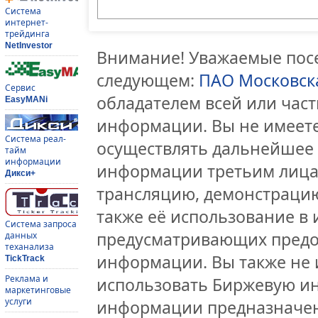
Система
интернет-
трейдинга
NetInvestor
Внимание! Уважаемые посе
следующем:
ПАО Московск
Сервис
обладателем всей или час
EasyMANi
информации. Вы не имеете
Система реал-
осуществлять дальнейшее
тайм
информации
информации третьим лицам
Дикси+
трансляцию, демонстрацию
также её использование в 
Система запроса
предусматривающих предо
данных
теханализа
информации. Вы также не 
TickTrack
Реклама и
использовать Биржевую и
маркетинговые
услуги
информации предназначен