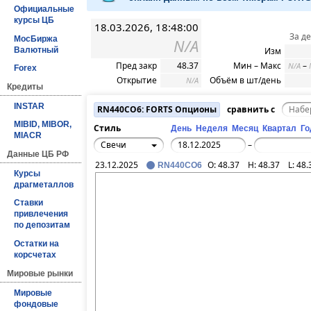
Официальные
курсы ЦБ
18.03.2026, 18:48:00
За д
МосБиржа
N/A
Валютный
Изм
Пред закр
48.37
Мин – Макс
–
N/A
Forex
Открытие
Объём в шт/день
N/A
Кредиты
INSTAR
RN440CO6: FORTS Опционы
сравнить с
MIBID, MIBOR,
Стиль
День
Неделя
Месяц
Квартал
Го
MIACR
Свечи
–
Данные ЦБ РФ
23.12.2025
O:
48.37
H:
48.37
L:
48.
RN440CO6
Курсы
драгметаллов
Ставки
привлечения
по депозитам
Остатки на
корсчетах
Мировые рынки
Мировые
фондовые