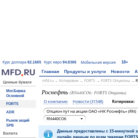
18+
Курс доллара
Курс евро
Мобильная версия
82.1665
94.8366
Главная
Продукты и услуги
Новости
А
mfd.ru
→
Котировки
→
FORTS
→
FORTS Опционы
→
R
Ценные бумаги
Роснефть
МосБиржа
(RN440CO6: FORTS Опционы)
Основной
О компании
Новости (31548)
Котировки:
FORTS
Опцион пут на акции ОАО «НК Роснефть» (RN)
ADR
RN440CO6
Рынок акций
SPB
Данные предоставлены с 15-минутной 
Валюта
онлайн данным по всем тикерам FORTS 