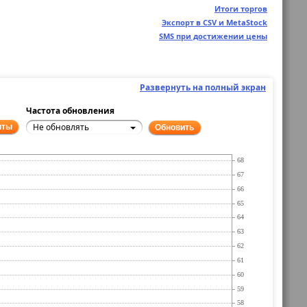
Итоги торгов
Экспорт в CSV и MetaStock
SMS при достижении цены
Развернуть на полный экран
Частота обновления
Не обновлять
нты
Обновить