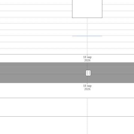
||
||