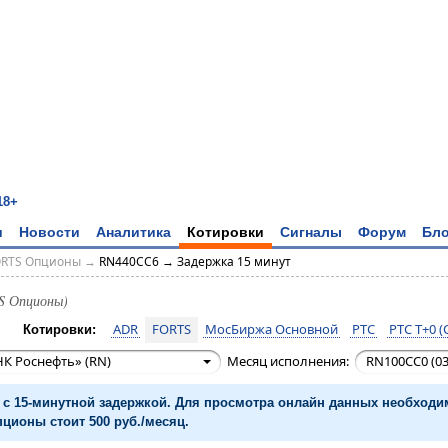
18+
и
Новости
Аналитика
Котировки
Сигналы
Форум
Бло
ORTS Опционы
→
RN440CC6 → Задержка 15 минут
S Опционы)
ADR
FORTS
МосБиржа Основной
РТС
РТС T+0 (
Котировки:
К Роснефть» (RN)
Месяц исполнения:
RN100CC0 (03
с 15-минутной задержкой. Для просмотра онлайн данных необход
ционы стоит 500 руб./месяц.