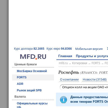
Курс доллара
Курс евро
Мобильная версия
82.1665
94.8366
Главная
Продукты и услуг
mfd.ru
→
Котировки
→
FORTS
→
F
Ценные бумаги
Роснефть
МосБиржа Основной
(RN440CC6: FORT
FORTS
О компании
Новости (31548)
ADR
Опцион колл на акции ОАО «Н
Рынок акций SPB
Валюта
Данные предоставлены 
всем тикерам FORTS Оп
Официальные курсы
ЦБ