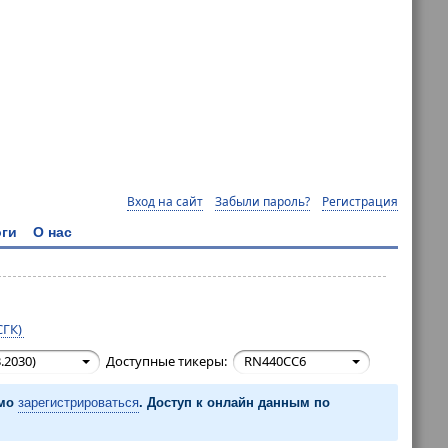
Вход на сайт
Забыли пароль?
Регистрация
ги
О нас
СГК)
.2030)
Доступные тикеры:
RN440CC6
имо
зарегистрироваться
. Доступ к онлайн данным по