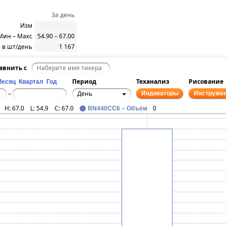
За день
Изм
Мин – Макс
54.90 – 67.00
 в шт/день
1 167
авнить с
Период
Теханализ
Рисование
Месяц
Квартал
Год
День
–
Индикаторы
Инструме
H:
67.0
L:
54.9
C:
67.0
0
RN440CC6 – Объём