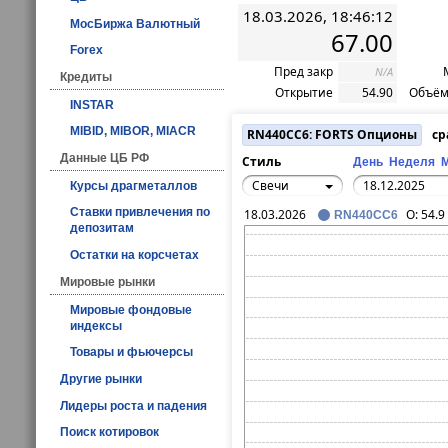
18.03.2026, 18:46:12
МосБиржа Валютный
67.00
Forex
Пред закр
N/A
Кредиты
Открытие
54.90
Объём
INSTAR
MIBID, MIBOR, MIACR
RN440CC6: FORTS Опционы
ср
Данные ЦБ РФ
Стиль
День
Неделя
Свечи
Курсы драгметаллов
Ставки привлечения по
18.03.2026
O:
54.9
RN440CC6
депозитам
Остатки на корсчетах
Мировые рынки
Мировые фондовые
индексы
Товары и фьючерсы
Другие рынки
Лидеры роста и падения
Поиск котировок