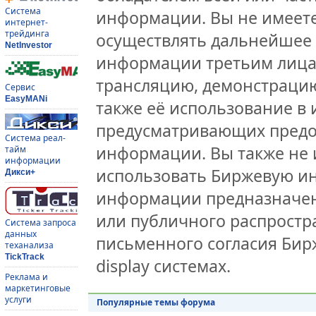
Система
информации. Вы не имеете
интернет-
трейдинга
осуществлять дальнейшее
NetInvestor
информации третьим лицам
трансляцию, демонстрацию
Сервис
EasyMANi
также её использование в 
предусматривающих предо
Система реал-
информации. Вы также не 
тайм
информации
использовать Биржевую и
Дикси+
информации предназначен
или публичного распростра
Система запроса
данных
письменного согласия Бир
теханализа
TickTrack
display системах.
Реклама и
маркетинговые
услуги
Популярные темы форума