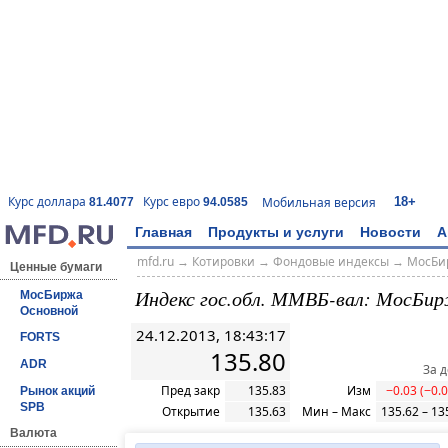
18+
Курс доллара
Курс евро
Мобильная версия
81.4077
94.0585
Главная
Продукты и услуги
Новости
А
mfd.ru
→
Котировки
→
Фондовые индексы
→
МосБи
Ценные бумаги
Индекс гос.обл. ММВБ-вал: МосБи
МосБиржа
Основной
24.12.2013, 18:43:17
FORTS
135.80
ADR
За 
Пред закр
135.83
Изм
−0.03 (−0.
Рынок акций
SPB
Открытие
135.63
Мин – Макс
135.62 – 13
Валюта