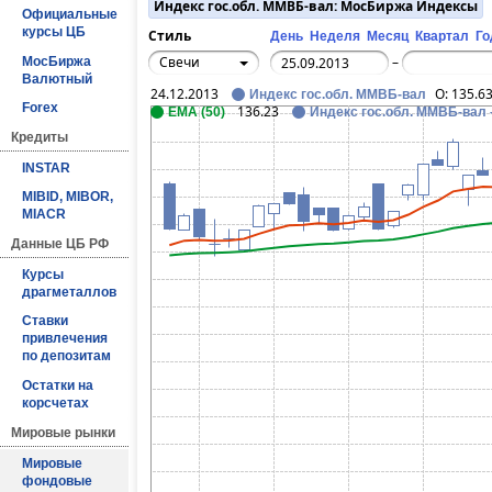
Индекс гос.обл. ММВБ-вал: МосБиржа Индексы
Официальные
курсы ЦБ
Стиль
День
Неделя
Месяц
Квартал
Го
Свечи
МосБиржа
–
Валютный
24.12.2013
O:
135.6
Индекс гос.обл. ММВБ-вал
Forex
136.23
EMA (50)
Индекс гос.обл. ММВБ-вал
Кредиты
INSTAR
MIBID, MIBOR,
MIACR
Данные ЦБ РФ
Курсы
драгметаллов
Ставки
привлечения
по депозитам
Остатки на
корсчетах
Мировые рынки
Мировые
фондовые