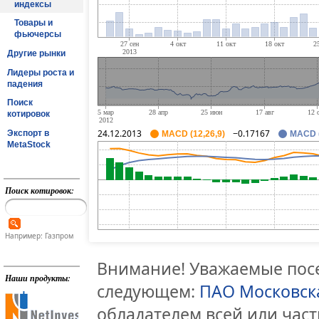
индексы
Товары и
фьючерсы
Другие рынки
Лидеры роста и
падения
Поиск
котировок
24.12.2013
−0.17167
Экспорт в
MACD (12,26,9)
MACD (
MetaStock
Поиск котировок:
Например: Газпром
Внимание! Уважаемые посе
Наши продукты:
следующем:
ПАО Московск
обладателем всей или час