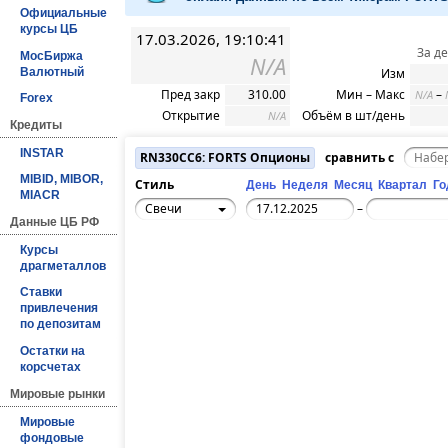
Официальные
курсы ЦБ
17.03.2026, 19:10:41
За д
МосБиржа
N/A
Валютный
Изм
Пред закр
310.00
Мин – Макс
–
N/A
Forex
Открытие
Объём в шт/день
N/A
Кредиты
INSTAR
RN330CC6: FORTS Опционы
сравнить с
MIBID, MIBOR,
Стиль
День
Неделя
Месяц
Квартал
Го
MIACR
Свечи
–
Данные ЦБ РФ
Курсы
драгметаллов
Ставки
привлечения
по депозитам
Остатки на
корсчетах
Мировые рынки
Мировые
фондовые