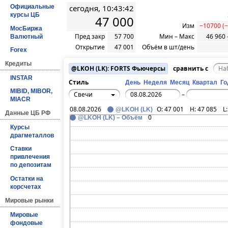
сегодня, 10:43:42
Официальные
курсы ЦБ
47 000
Изм
−10700 (
МосБиржа
Пред закр
57 700
Мин – Макс
46 960 
Валютный
Открытие
47 001
Объём в шт/день
Forex
Кредиты
@LKOH (LK): FORTS Фьючерсы
сравнить с
INSTAR
Стиль
День
Неделя
Месяц
Квартал
Го
MIBID, MIBOR,
Свечи
–
MIACR
08.08.2026
O:
47 001
H:
47 085
L
@LKOH (LK)
Данные ЦБ РФ
0
@LKOH (LK) – Объём
Курсы
драгметаллов
Ставки
привлечения
по депозитам
Остатки на
корсчетах
Мировые рынки
Мировые
фондовые