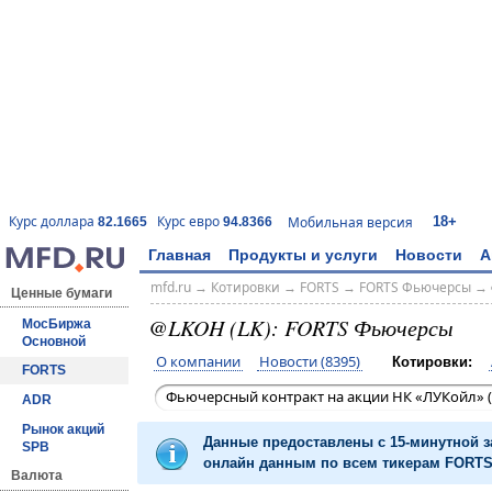
18+
Курс доллара
Курс евро
Мобильная версия
82.1665
94.8366
Главная
Продукты и услуги
Новости
А
mfd.ru
→
Котировки
→
FORTS
→
FORTS Фьючерсы
→
Ценные бумаги
@LKOH (LK): FORTS Фьючерсы
МосБиржа
Основной
О компании
Новости (8395)
Котировки:
FORTS
Фьючерсный контракт на акции НК «ЛУКойл» (
ADR
Рынок акций
Данные предоставлены с 15-минутной 
SPB
онлайн данным по всем тикерам FORTS 
Валюта