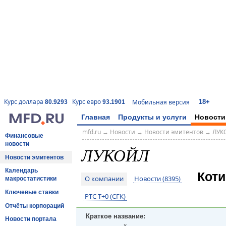
18+
Курс доллара
Курс евро
Мобильная версия
80.9293
93.1901
Главная
Продукты и услуги
Новости
mfd.ru
→
Новости
→
Новости эмитентов
→
ЛУК
Финансовые
новости
ЛУКОЙЛ
Новости эмитентов
Календарь
Коти
О компании
Новости (8395)
макростатистики
Ключевые ставки
РТС T+0 (СГК)
Отчёты корпораций
Краткое название:
Новости портала