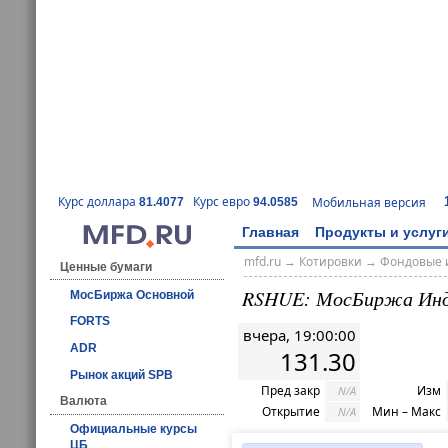
Курс доллара
Курс евро
Мобильная версия
81.4077
94.0585
Главная
Продукты и услуг
mfd.ru
→
Котировки
→
Фондовые 
Ценные бумаги
RSHUE: МосБиржа Ин
МосБиржа Основной
FORTS
вчера, 19:00:00
ADR
131.30
Рынок акций SPB
Пред закр
Изм
N/A
Валюта
Открытие
Мин – Макс
N/A
Официальные курсы
ЦБ