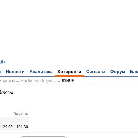
18+
и
Новости
Аналитика
Котировки
Сигналы
Форум
Бло
индексы
→
МосБиржа Индексы
→
RSHUE
дексы
За день
129.98 – 131.30