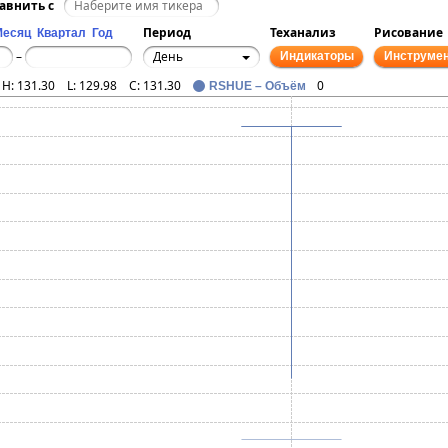
авнить с
Период
Теханализ
Рисование
Месяц
Квартал
Год
День
–
Индикаторы
Инструме
H:
131.30
L:
129.98
C:
131.30
0
RSHUE – Объём