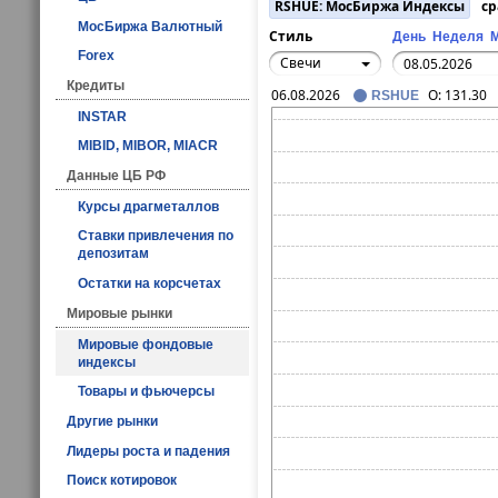
RSHUE: МосБиржа Индексы
ср
МосБиржа Валютный
Стиль
День
Неделя
Forex
Свечи
Кредиты
06.08.2026
O:
131.30
RSHUE
INSTAR
MIBID, MIBOR, MIACR
Данные ЦБ РФ
Курсы драгметаллов
Ставки привлечения по
депозитам
Остатки на корсчетах
Мировые рынки
Мировые фондовые
индексы
Товары и фьючерсы
Другие рынки
Лидеры роста и падения
Поиск котировок