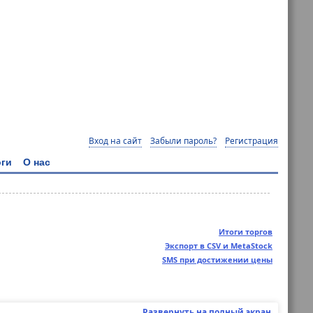
Вход на сайт
Забыли пароль?
Регистрация
ги
О нас
Итоги торгов
Экспорт в CSV и MetaStock
SMS при достижении цены
Развернуть на полный экран