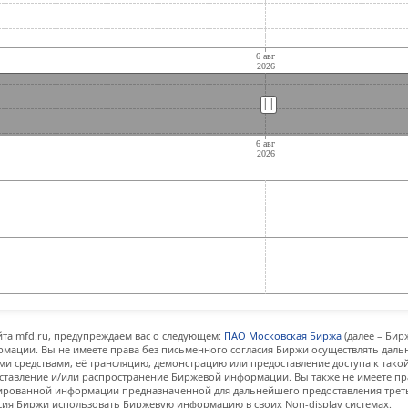
||
||
та mfd.ru, предупреждаем вас о следующем:
ПАО Московская Биржа
(далее – Бир
мации. Вы не имеете права без письменного согласия Биржи осуществлять дал
и средствами, её трансляцию, демонстрацию или предоставление доступа к тако
ставление и/или распространение Биржевой информации. Вы также не имеете пр
ованной информации предназначенной для дальнейшего предоставления третьи
сия Биржи использовать Биржевую информацию в своих Non-display системах.