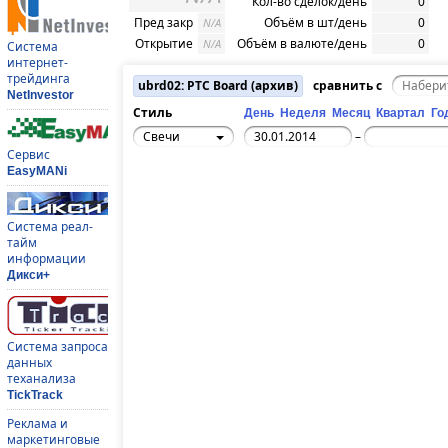
Кол-во сделок/день
0
Пред закр
Объём в шт/день
0
N/A
Открытие
Объём в валюте/день
0
N/A
Система
интернет-
трейдинга
ubrd02: РТС Board (архив)
сравнить с
NetInvestor
Стиль
День
Неделя
Месяц
Квартал
Го
Свечи
–
Сервис
EasyMANi
Система реал-
тайм
информации
Дикси+
Система запроса
данных
теханализа
TickTrack
Реклама и
маркетинговые