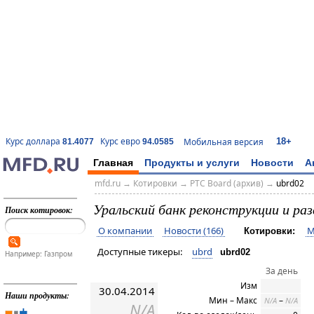
18+
Курс доллара
Курс евро
Мобильная версия
81.4077
94.0585
Главная
Продукты и услуги
Новости
А
mfd.ru
→
Котировки
→
РТС Board (архив)
→
ubrd02
Уральский банк реконструкции и ра
Поиск котировок:
О компании
Новости (166)
М
Котировки:
Доступные тикеры:
ubrd
ubrd02
Например: Газпром
За день
Изм
30.04.2014
Наши продукты:
Мин – Макс
–
N/A
N/A
N/A