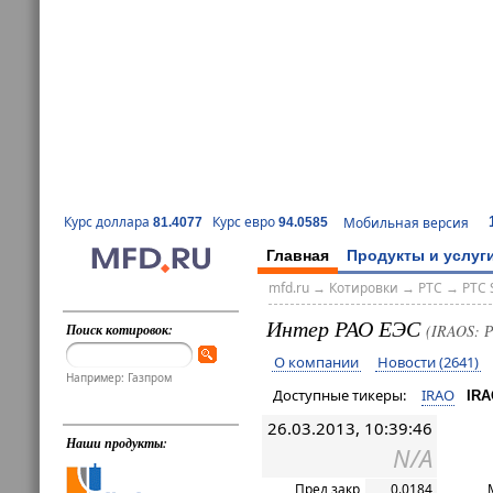
Курс доллара
Курс евро
Мобильная версия
81.4077
94.0585
Главная
Продукты и услуг
mfd.ru
→
Котировки
→
РТС
→
РТС 
Интер РАО ЕЭС
Поиск котировок:
(IRAOS: Р
О компании
Новости (2641)
Например: Газпром
Доступные тикеры:
IRAO
IR
26.03.2013, 10:39:46
Наши продукты:
N/A
Пред закр
0.0184