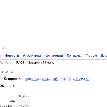
18+
и
Новости
Аналитика
Котировки
Сигналы
Форум
Бло
Standard
→
IRAOS → Задержка 15 минут
ТС Standard)
МосБиржа Основной
РТС
РТС T+0 (СГК)
Котировки:
IRAOT0T1
AOS
За день
Изм
Мин – Макс
–
N/A
N/A