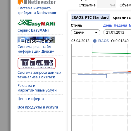
Открытие
Объём
N/A
Система интернет-
трейдинга
NetInvestor
IRAOS: РТС Standard
сравнить
Стиль
День
Неделя
Сервис
EasyMANi
Свечи
05.04.2013
O:
0.01840
IRAOS
Система реал-тайм
информации
Дикси+
Система запроса данных
теханализа
TickTrack
Реклама и
маркетинговые услуги
Цены и оферта
Все продукты и услуги