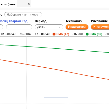
 в шт/день
0
 с
Период
Теханализ
Рисование
Месяц
Квартал
Год
День
–
Индикаторы
Инструме
H:
0.01840
L:
0.01840
C:
0.01840
0.02200
0.
EMA (12)
EMA (50)