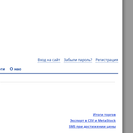
Вход на сайт
Забыли пароль?
Регистрация
ги
О нас
Итоги торгов
Экспорт в CSV и MetaStock
SMS при достижении цены