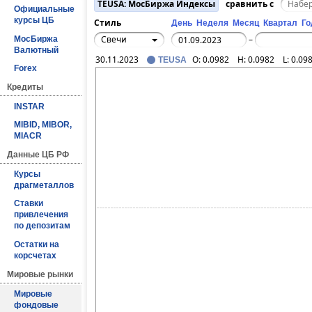
TEUSA: МосБиржа Индексы
сравнить с
Официальные
курсы ЦБ
Стиль
День
Неделя
Месяц
Квартал
Го
Свечи
МосБиржа
–
Валютный
30.11.2023
O:
0.0982
H:
0.0982
L:
0.09
TEUSA
Forex
Кредиты
INSTAR
MIBID, MIBOR,
MIACR
Данные ЦБ РФ
Курсы
драгметаллов
Ставки
привлечения
по депозитам
Остатки на
корсчетах
Мировые рынки
Мировые
фондовые