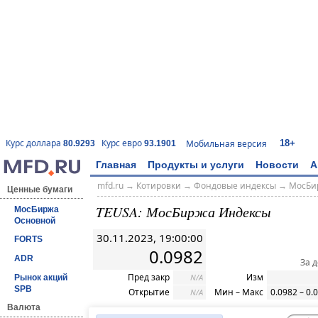
18+
Курс доллара
Курс евро
Мобильная версия
80.9293
93.1901
Главная
Продукты и услуги
Новости
А
mfd.ru
→
Котировки
→
Фондовые индексы
→
МосБи
Ценные бумаги
TEUSA: МосБиржа Индексы
МосБиржа
Основной
30.11.2023, 19:00:00
FORTS
0.0982
ADR
За 
Пред закр
Изм
N/A
Рынок акций
SPB
Открытие
Мин – Макс
0.0982 – 0.
N/A
Валюта