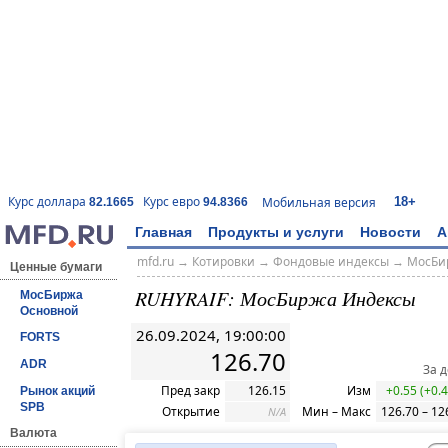
18+
Курс доллара
Курс евро
Мобильная версия
82.1665
94.8366
Главная
Продукты и услуги
Новости
А
mfd.ru
→
Котировки
→
Фондовые индексы
→
МосБи
Ценные бумаги
RUHYRAIF: МосБиржа Индексы
МосБиржа
Основной
26.09.2024, 19:00:00
FORTS
126.70
ADR
За 
Пред закр
126.15
Изм
+0.55 (+0.
Рынок акций
SPB
Открытие
Мин – Макс
126.70 – 12
N/A
Валюта