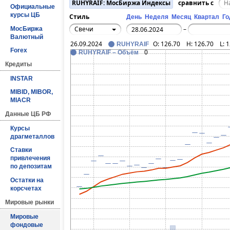
RUHYRAIF: МосБиржа Индексы
сравнить с
Официальные
курсы ЦБ
Стиль
День
Неделя
Месяц
Квартал
Го
Свечи
МосБиржа
–
Валютный
26.09.2024
O:
126.70
H:
126.70
L:
1
RUHYRAIF
Forex
0
RUHYRAIF – Объём
Кредиты
INSTAR
MIBID, MIBOR,
MIACR
Данные ЦБ РФ
Курсы
драгметаллов
Ставки
привлечения
по депозитам
Остатки на
корсчетах
Мировые рынки
Мировые
фондовые