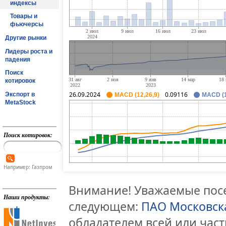
индексы
Товары и
фьючерсы
Другие рынки
Лидеры роста и
падения
Поиск
котировок
26.09.2024
0.09116
Экспорт в
MACD (12,26,9)
MACD (1
MetaStock
Поиск котировок:
Например: Газпром
Внимание! Уважаемые посе
Наши продукты:
следующем:
ПАО Московск
обладателем всей или час