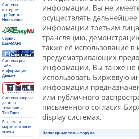
Система
информации. Вы не имеете
интернет-
трейдинга
осуществлять дальнейшее
NetInvestor
информации третьим лицам
трансляцию, демонстрацию
Сервис
EasyMANi
также её использование в 
предусматривающих предо
Система реал-
информации. Вы также не 
тайм
информации
использовать Биржевую и
Дикси+
информации предназначен
или публичного распростра
Система запроса
данных
письменного согласия Бир
теханализа
TickTrack
display системах.
Реклама и
маркетинговые
услуги
Популярные темы форума