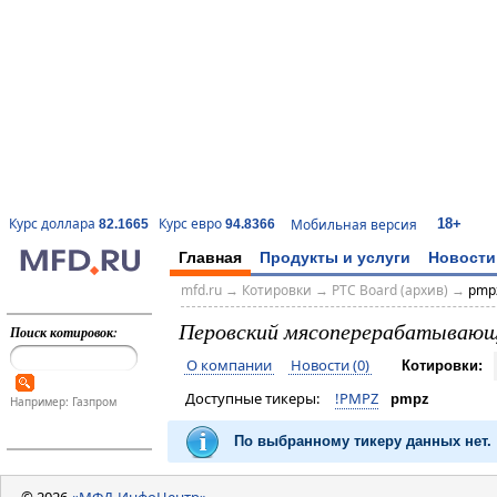
18+
Курс доллара
Курс евро
Мобильная версия
82.1665
94.8366
Главная
Продукты и услуги
Новости
mfd.ru
→
Котировки
→
РТС Board (архив)
→
pmp
Перовский мясоперерабатывающ
Поиск котировок:
О компании
Новости (0)
Котировки:
Доступные тикеры:
!PMPZ
pmpz
Например: Газпром
По выбранному тикеру данных нет.
© 2026
«МФД-ИнфоЦентр»