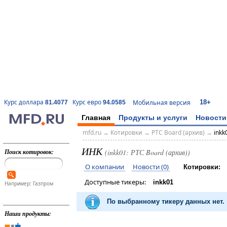
18+
Курс доллара
Курс евро
Мобильная версия
81.4077
94.0585
Главная
Продукты и услуги
Новости
mfd.ru
→
Котировки
→
РТС Board (архив)
→
inkk
ИНК
Поиск котировок:
(inkk01: РТС Board (архив))
О компании
Новости (0)
Котировки:
Доступные тикеры:
inkk01
Например: Газпром
По выбранному тикеру данных нет.
Наши продукты: